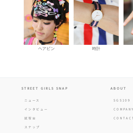
ピン
時計
リング
STREET GIRLS SNAP
ABOUT
ニュース
SGS109
インタビュー
COMPAN
試写会
CONTAC
スナップ