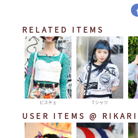
RELATED ITEMS
チェ
Tシャツ
ブルゾン
USER ITEMS
@ RIKAR