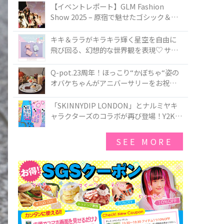
TOKYO
【イベントレポート】GLM Fashion
Show 2025 – 原宿で魅せたゴシック＆ロ
リータの最前線
キキ＆ララがキラキラ輝く星空を自由に
飛び回る、幻想的な世界観を表現♡ サマ
ンサベガから『リトルツインスターズ』
50周年アニバーサリーイヤー』を記念し
Q-pot.23周年！ほっこり“かぼちゃ“姿の
たコレクションが登場
オバケちゃんがアニバーサリーをお祝い
★「かぼちゃのオバケーキアクセサリ
ー」が新発売！Q-pot CAFE.では「かぼち
「SKINNYDIP LONDON」とナルミヤキ
ゃのオバケーキプレート」も登場
ャラクターズのコラボが再び登場！Y2Kム
ードを進化させた新作コレクションを発
売♪
SEE MORE