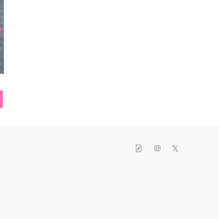
ヘアピン
時計
リン
𝕏