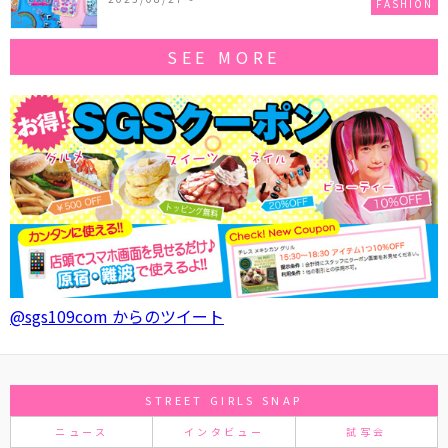
FASHION
SEE MORE
@sgs109com からのツイート
STREET GIRLS SNAP
ニュース
インタビュー
試写会