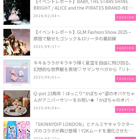
【イベントレポート】BABY, THE STARS SHINE
BRIGHT / ALICE and the PIRATES BRAND-NEW
COLLECTION in TOKYO
2026/02/04〜
FASHION
【イベントレポート】GLM Fashion Show 2025 –
原宿で魅せたゴシック＆ロリータの最前線
2025/09/17〜
FASHION
キキ＆ララがキラキラ輝く星空を自由に飛び回る、
幻想的な世界観を表現♡ サマンサベガから『リトル
ツインスターズ』50周年アニバーサリーイヤー』を
2025/09/01〜
FASHION
記念したコレクションが登場
Q-pot.23周年！ほっこり“かぼちゃ“姿のオバケちゃ
んがアニバーサリーをお祝い★「かぼちゃのオバケ
ーキアクセサリー」が新発売！Q-pot CAFE.では
2025/09/06〜
FASHION
「かぼちゃのオバケーキプレート」も登場
「SKINNYDIP LONDON」とナルミヤキャラクター
ズのコラボが再び登場！Y2Kムードを進化させた新
作コレクションを発売♪
2025/08/27〜