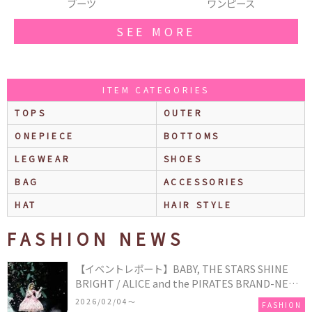
ワンピース
財布
SEE MORE
ITEM CATEGORIES
TOPS
OUTER
ONEPIECE
BOTTOMS
LEGWEAR
SHOES
BAG
ACCESSORIES
HAT
HAIR STYLE
FASHION NEWS
【イベントレポート】BABY, THE STARS SHINE
BRIGHT / ALICE and the PIRATES BRAND-NEW
COLLECTION in TOKYO
2026/02/04〜
FASHION