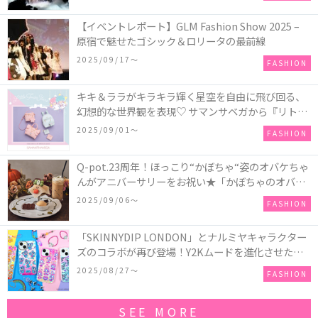
【イベントレポート】GLM Fashion Show 2025 –
原宿で魅せたゴシック＆ロリータの最前線
2025/09/17〜
FASHION
キキ＆ララがキラキラ輝く星空を自由に飛び回る、
幻想的な世界観を表現♡ サマンサベガから『リトル
ツインスターズ』50周年アニバーサリーイヤー』を
2025/09/01〜
FASHION
記念したコレクションが登場
Q-pot.23周年！ほっこり“かぼちゃ“姿のオバケちゃ
んがアニバーサリーをお祝い★「かぼちゃのオバケ
ーキアクセサリー」が新発売！Q-pot CAFE.では
2025/09/06〜
FASHION
「かぼちゃのオバケーキプレート」も登場
「SKINNYDIP LONDON」とナルミヤキャラクター
ズのコラボが再び登場！Y2Kムードを進化させた新
作コレクションを発売♪
2025/08/27〜
FASHION
SEE MORE