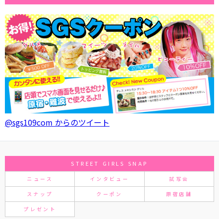
@sgs109com からのツイート
STREET GIRLS SNAP
ニュース
インタビュー
試写会
スナップ
クーポン
原宿店舗
プレゼント