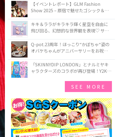
TOKYO
【イベントレポート】GLM Fashion
Show 2025 – 原宿で魅せたゴシック＆ロ
リータの最前線
キキ＆ララがキラキラ輝く星空を自由に
飛び回る、幻想的な世界観を表現♡ サマ
ンサベガから『リトルツインスターズ』
50周年アニバーサリーイヤー』を記念し
Q-pot.23周年！ほっこり“かぼちゃ“姿の
たコレクションが登場
オバケちゃんがアニバーサリーをお祝い
★「かぼちゃのオバケーキアクセサリ
ー」が新発売！Q-pot CAFE.では「かぼち
「SKINNYDIP LONDON」とナルミヤキ
ゃのオバケーキプレート」も登場
ャラクターズのコラボが再び登場！Y2Kム
ードを進化させた新作コレクションを発
売♪
SEE MORE