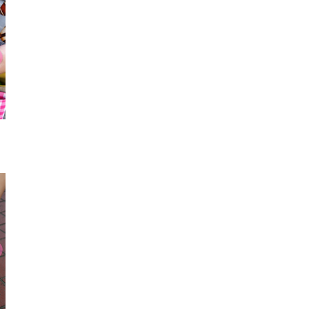
お財布
リュック
リン