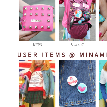
布
リュック
リング
USER ITEMS
@ MINAM