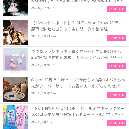
BRIGHT / ALICE and the PIRATES BRAND-NEW
COLLECTION in TOKYO
2026/02/04〜
FASHION
【イベントレポート】GLM Fashion Show 2025 –
原宿で魅せたゴシック＆ロリータの最前線
2025/09/17〜
FASHION
キキ＆ララがキラキラ輝く星空を自由に飛び回る、
幻想的な世界観を表現♡ サマンサベガから『リトル
ツインスターズ』50周年アニバーサリーイヤー』を
2025/09/01〜
FASHION
記念したコレクションが登場
Q-pot.23周年！ほっこり“かぼちゃ“姿のオバケちゃ
んがアニバーサリーをお祝い★「かぼちゃのオバケ
ーキアクセサリー」が新発売！Q-pot CAFE.では
2025/09/06〜
FASHION
「かぼちゃのオバケーキプレート」も登場
「SKINNYDIP LONDON」とナルミヤキャラクター
ズのコラボが再び登場！Y2Kムードを進化させた新
作コレクションを発売♪
2025/08/27〜
FASHION