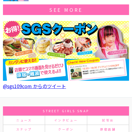
SEE MORE
@sgs109com からのツイート
STREET GIRLS SNAP
ニュース
インタビュー
試写会
スナップ
クーポン
原宿店舗