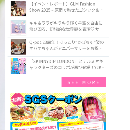
TOKYO
【イベントレポート】GLM Fashion
Show 2025 – 原宿で魅せたゴシック＆ロ
リータの最前線
キキ＆ララがキラキラ輝く星空を自由に
飛び回る、幻想的な世界観を表現♡ サマ
ンサベガから『リトルツインスターズ』
50周年アニバーサリーイヤー』を記念し
Q-pot.23周年！ほっこり“かぼちゃ“姿の
たコレクションが登場
オバケちゃんがアニバーサリーをお祝い
★「かぼちゃのオバケーキアクセサリ
ー」が新発売！Q-pot CAFE.では「かぼち
「SKINNYDIP LONDON」とナルミヤキ
ゃのオバケーキプレート」も登場
ャラクターズのコラボが再び登場！Y2Kム
ードを進化させた新作コレクションを発
売♪
SEE MORE