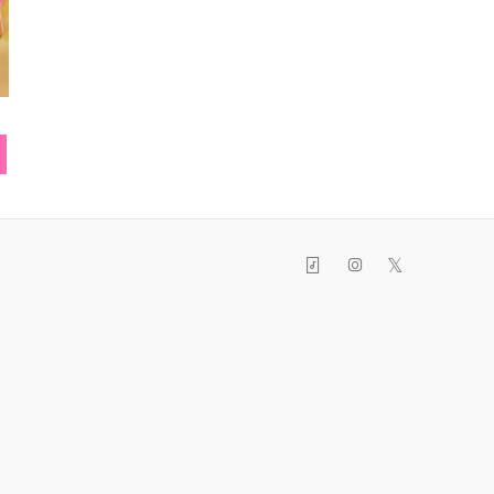
サンダル
バレッタ
リン
𝕏