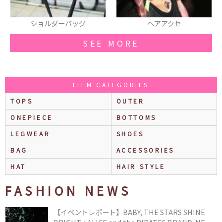
グ
ヘアアクセ
時計
SEE MORE
ITEM CATEGORIES
TOPS
OUTER
ONEPIECE
BOTTOMS
LEGWEAR
SHOES
BAG
ACCESSORIES
HAT
HAIR STYLE
FASHION NEWS
【イベントレポート】BABY, THE STARS SHINE