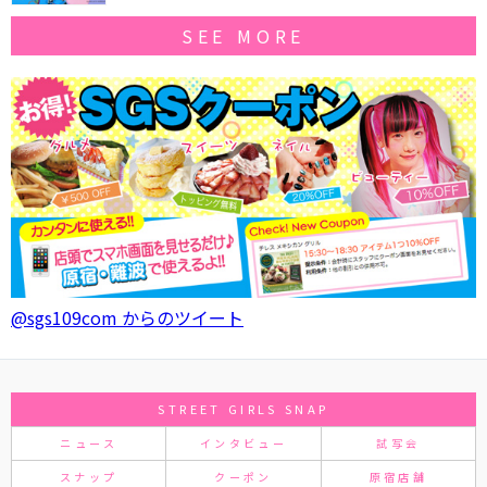
SEE MORE
@sgs109com からのツイート
STREET GIRLS SNAP
ニュース
インタビュー
試写会
スナップ
クーポン
原宿店舗