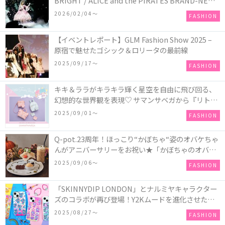
BRIGHT / ALICE and the PIRATES BRAND-NEW
COLLECTION in TOKYO
2026/02/04〜
FASHION
【イベントレポート】GLM Fashion Show 2025 –
原宿で魅せたゴシック＆ロリータの最前線
2025/09/17〜
FASHION
キキ＆ララがキラキラ輝く星空を自由に飛び回る、
幻想的な世界観を表現♡ サマンサベガから『リトル
ツインスターズ』50周年アニバーサリーイヤー』を
2025/09/01〜
FASHION
記念したコレクションが登場
Q-pot.23周年！ほっこり“かぼちゃ“姿のオバケちゃ
んがアニバーサリーをお祝い★「かぼちゃのオバケ
ーキアクセサリー」が新発売！Q-pot CAFE.では
2025/09/06〜
FASHION
「かぼちゃのオバケーキプレート」も登場
「SKINNYDIP LONDON」とナルミヤキャラクター
ズのコラボが再び登場！Y2Kムードを進化させた新
作コレクションを発売♪
2025/08/27〜
FASHION