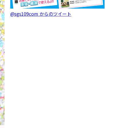
@sgs109com からのツイート