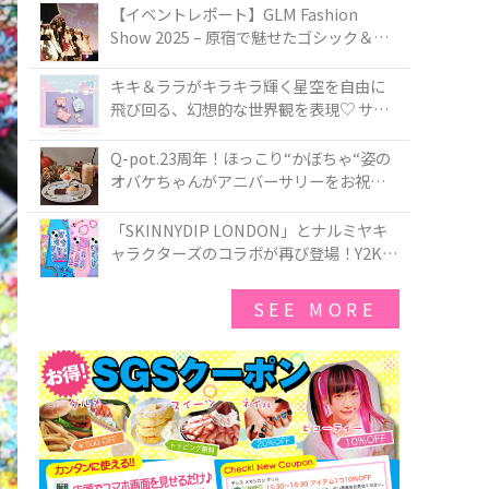
TOKYO
【イベントレポート】GLM Fashion
Show 2025 – 原宿で魅せたゴシック＆ロ
リータの最前線
キキ＆ララがキラキラ輝く星空を自由に
飛び回る、幻想的な世界観を表現♡ サマ
ンサベガから『リトルツインスターズ』
50周年アニバーサリーイヤー』を記念し
Q-pot.23周年！ほっこり“かぼちゃ“姿の
たコレクションが登場
オバケちゃんがアニバーサリーをお祝い
★「かぼちゃのオバケーキアクセサリ
ー」が新発売！Q-pot CAFE.では「かぼち
「SKINNYDIP LONDON」とナルミヤキ
ゃのオバケーキプレート」も登場
ャラクターズのコラボが再び登場！Y2Kム
ードを進化させた新作コレクションを発
売♪
SEE MORE