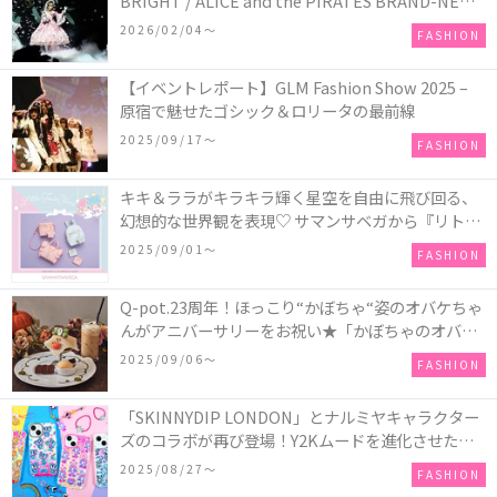
BRIGHT / ALICE and the PIRATES BRAND-NEW
COLLECTION in TOKYO
2026/02/04〜
FASHION
【イベントレポート】GLM Fashion Show 2025 –
原宿で魅せたゴシック＆ロリータの最前線
2025/09/17〜
FASHION
キキ＆ララがキラキラ輝く星空を自由に飛び回る、
幻想的な世界観を表現♡ サマンサベガから『リトル
ツインスターズ』50周年アニバーサリーイヤー』を
2025/09/01〜
FASHION
記念したコレクションが登場
Q-pot.23周年！ほっこり“かぼちゃ“姿のオバケちゃ
んがアニバーサリーをお祝い★「かぼちゃのオバケ
ーキアクセサリー」が新発売！Q-pot CAFE.では
2025/09/06〜
FASHION
「かぼちゃのオバケーキプレート」も登場
「SKINNYDIP LONDON」とナルミヤキャラクター
ズのコラボが再び登場！Y2Kムードを進化させた新
作コレクションを発売♪
2025/08/27〜
FASHION