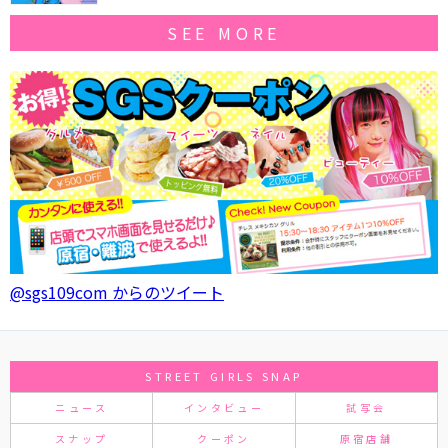
SEE MORE
@sgs109com からのツイート
STREET GIRLS SNAP
ニュース
インタビュー
試写会
スナップ
クーポン
原宿店舗