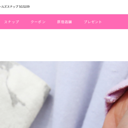
ールズスナップ SGS109
スナップ
クーポン
原宿店舗
プレゼント