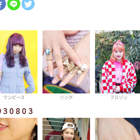
リング
ブルゾン
ヘアアクセ
930803