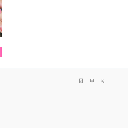
ヘアバンド
スニーカー
チョー
𝕏