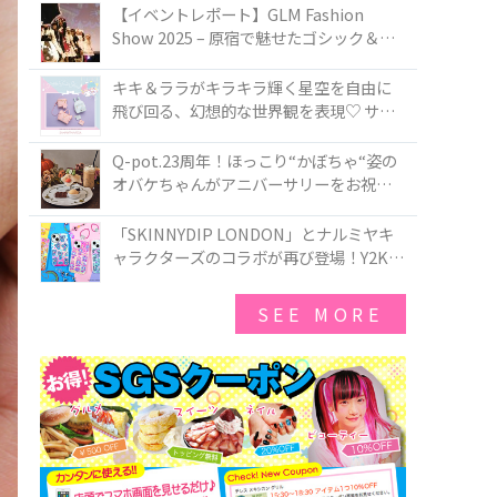
TOKYO
【イベントレポート】GLM Fashion
Show 2025 – 原宿で魅せたゴシック＆ロ
リータの最前線
キキ＆ララがキラキラ輝く星空を自由に
飛び回る、幻想的な世界観を表現♡ サマ
ンサベガから『リトルツインスターズ』
50周年アニバーサリーイヤー』を記念し
Q-pot.23周年！ほっこり“かぼちゃ“姿の
たコレクションが登場
オバケちゃんがアニバーサリーをお祝い
★「かぼちゃのオバケーキアクセサリ
ー」が新発売！Q-pot CAFE.では「かぼち
「SKINNYDIP LONDON」とナルミヤキ
ゃのオバケーキプレート」も登場
ャラクターズのコラボが再び登場！Y2Kム
ードを進化させた新作コレクションを発
売♪
SEE MORE