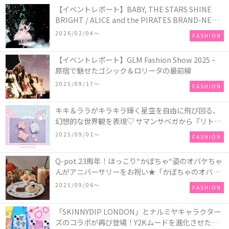
【イベントレポート】BABY, THE STARS SHINE
BRIGHT / ALICE and the PIRATES BRAND-NEW
COLLECTION in TOKYO
2026/02/04〜
FASHION
【イベントレポート】GLM Fashion Show 2025 –
原宿で魅せたゴシック＆ロリータの最前線
2025/09/17〜
FASHION
キキ＆ララがキラキラ輝く星空を自由に飛び回る、
幻想的な世界観を表現♡ サマンサベガから『リトル
ツインスターズ』50周年アニバーサリーイヤー』を
2025/09/01〜
FASHION
記念したコレクションが登場
Q-pot.23周年！ほっこり“かぼちゃ“姿のオバケちゃ
んがアニバーサリーをお祝い★「かぼちゃのオバケ
ーキアクセサリー」が新発売！Q-pot CAFE.では
2025/09/06〜
FASHION
「かぼちゃのオバケーキプレート」も登場
「SKINNYDIP LONDON」とナルミヤキャラクター
ズのコラボが再び登場！Y2Kムードを進化させた新