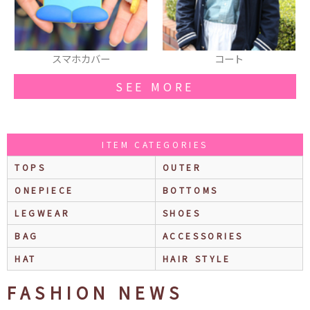
コート
スウェット
SEE MORE
ITEM CATEGORIES
TOPS
OUTER
ONEPIECE
BOTTOMS
LEGWEAR
SHOES
BAG
ACCESSORIES
HAT
HAIR STYLE
FASHION NEWS