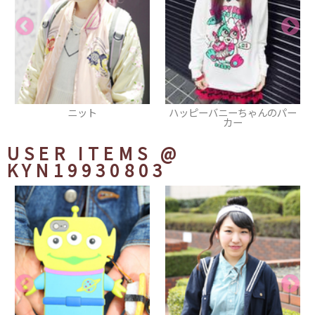
ハッピーバニーちゃんのパー
ショートブーツ
カー
USER ITEMS
@
KYN19930803