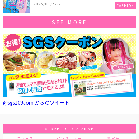
作コレクションを発売♪
2025/08/27〜
FASHION
SEE MORE
@sgs109com からのツイート
STREET GIRLS SNAP
ニュース
インタビュー
試写会