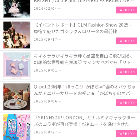
BRIGHT / ALICE and the PIRATES BRAND-NEW
COLLECTION in TOKYO
2026/02/04〜
FASHION
【イベントレポート】GLM Fashion Show 2025 –
原宿で魅せたゴシック＆ロリータの最前線
2025/09/17〜
FASHION
キキ＆ララがキラキラ輝く星空を自由に飛び回る、
幻想的な世界観を表現♡ サマンサベガから『リトル
ツインスターズ』50周年アニバーサリーイヤー』を
2025/09/01〜
FASHION
記念したコレクションが登場
Q-pot.23周年！ほっこり“かぼちゃ“姿のオバケちゃ
んがアニバーサリーをお祝い★「かぼちゃのオバケ
ーキアクセサリー」が新発売！Q-pot CAFE.では
2025/09/06〜
FASHION
「かぼちゃのオバケーキプレート」も登場
「SKINNYDIP LONDON」とナルミヤキャラクター
ズのコラボが再び登場！Y2Kムードを進化させた新
作コレクションを発売♪
2025/08/27〜
FASHION