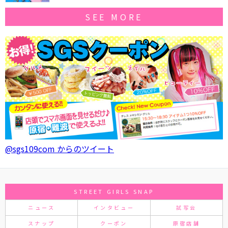
SEE MORE
@sgs109com からのツイート
STREET GIRLS SNAP
ニュース
インタビュー
試写会
スナップ
クーポン
原宿店舗