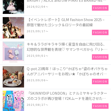
BRIGHT / ALICE and the PIRATES BRAND-NEW
COLLECTION in TOKYO
2026/02/04〜
FASHION
【イベントレポート】GLM Fashion Show 2025 –
原宿で魅せたゴシック＆ロリータの最前線
2025/09/17〜
FASHION
キキ＆ララがキラキラ輝く星空を自由に飛び回る、
幻想的な世界観を表現♡ サマンサベガから『リトル
ツインスターズ』50周年アニバーサリーイヤー』を
2025/09/01〜
FASHION
記念したコレクションが登場
Q-pot.23周年！ほっこり“かぼちゃ“姿のオバケちゃ
んがアニバーサリーをお祝い★「かぼちゃのオバケ
ーキアクセサリー」が新発売！Q-pot CAFE.では
2025/09/06〜
FASHION
「かぼちゃのオバケーキプレート」も登場
「SKINNYDIP LONDON」とナルミヤキャラクター
ズのコラボが再び登場！Y2Kムードを進化させた新
作コレクションを発売♪
2025/08/27〜
FASHION