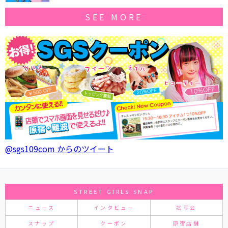
SEE MORE
@sgs109com からのツイート
STREET GIRLS SNAP
ニュース
インタビュー
試写会
スナップ
クーポン
原宿店舗