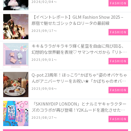
COLLECTION in TOKYO
2026/02/04〜
FASHION
【イベントレポート】GLM Fashion Show 2025 –
原宿で魅せたゴシック＆ロリータの最前線
2025/09/17〜
FASHION
キキ＆ララがキラキラ輝く星空を自由に飛び回る、
幻想的な世界観を表現♡ サマンサベガから『リトル
ツインスターズ』50周年アニバーサリーイヤー』を
2025/09/01〜
FASHION
記念したコレクションが登場
Q-pot.23周年！ほっこり“かぼちゃ“姿のオバケちゃ
んがアニバーサリーをお祝い★「かぼちゃのオバケ
ーキアクセサリー」が新発売！Q-pot CAFE.では
2025/09/06〜
FASHION
「かぼちゃのオバケーキプレート」も登場
「SKINNYDIP LONDON」とナルミヤキャラクター
ズのコラボが再び登場！Y2Kムードを進化させた新
作コレクションを発売♪
2025/08/27〜
FASHION