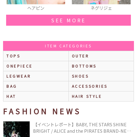
ピン
ネグリジェ
ワンピー
SEE MORE
ITEM CATEGORIES
TOPS
OUTER
ONEPIECE
BOTTOMS
LEGWEAR
SHOES
BAG
ACCESSORIES
HAT
HAIR STYLE
FASHION NEWS
【イベントレポート】BABY, THE STARS SHINE
BRIGHT / ALICE and the PIRATES BRAND-NEW