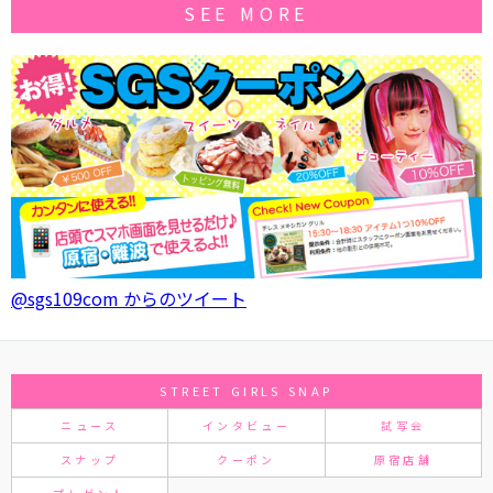
SEE MORE
@sgs109com からのツイート
STREET GIRLS SNAP
ニュース
インタビュー
試写会
スナップ
クーポン
原宿店舗