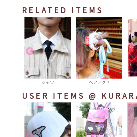
RELATED ITEMS
ツ
ヘアアクセ
コアラCap
USER ITEMS
@ KURAR