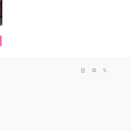
キャップ
リュック
ブル
𝕏