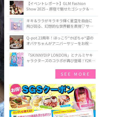
TOKYO
【イベントレポート】GLM Fashion
Show 2025 – 原宿で魅せたゴシック＆ロ
リータの最前線
キキ＆ララがキラキラ輝く星空を自由に
飛び回る、幻想的な世界観を表現♡ サマ
ンサベガから『リトルツインスターズ』
50周年アニバーサリーイヤー』を記念し
Q-pot.23周年！ほっこり“かぼちゃ“姿の
たコレクションが登場
オバケちゃんがアニバーサリーをお祝い
★「かぼちゃのオバケーキアクセサリ
ー」が新発売！Q-pot CAFE.では「かぼち
「SKINNYDIP LONDON」とナルミヤキ
ゃのオバケーキプレート」も登場
ャラクターズのコラボが再び登場！Y2Kム
ードを進化させた新作コレクションを発
売♪
SEE MORE