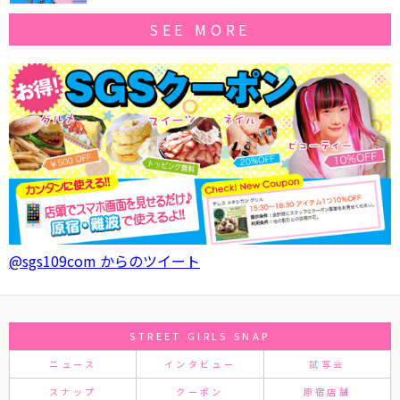
SEE MORE
@sgs109com からのツイート
STREET GIRLS SNAP
ニュース
インタビュー
試写会
スナップ
クーポン
原宿店舗