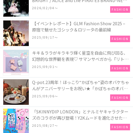
BRIGHT / ALICE and the PIRATES BRAND-NEW
COLLECTION in TOKYO
2026/02/04〜
FASHION
【イベントレポート】GLM Fashion Show 2025 –
原宿で魅せたゴシック＆ロリータの最前線
2025/09/17〜
FASHION
キキ＆ララがキラキラ輝く星空を自由に飛び回る、
幻想的な世界観を表現♡ サマンサベガから『リトル
ツインスターズ』50周年アニバーサリーイヤー』を
2025/09/01〜
FASHION
記念したコレクションが登場
Q-pot.23周年！ほっこり“かぼちゃ“姿のオバケちゃ
んがアニバーサリーをお祝い★「かぼちゃのオバケ
ーキアクセサリー」が新発売！Q-pot CAFE.では
2025/09/06〜
FASHION
「かぼちゃのオバケーキプレート」も登場
「SKINNYDIP LONDON」とナルミヤキャラクター
ズのコラボが再び登場！Y2Kムードを進化させた新
作コレクションを発売♪
2025/08/27〜
FASHION