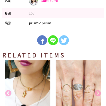
sumi
sumi
名前
身長
158
職業
prismic prism
RELATED ITEMS