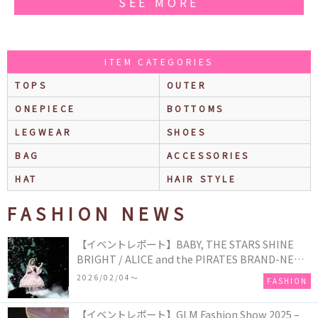
SEE MORE
ITEM CATEGORIES
TOPS
OUTER
ONEPIECE
BOTTOMS
LEGWEAR
SHOES
BAG
ACCESSORIES
HAT
HAIR STYLE
FASHION NEWS
【イベントレポート】BABY, THE STARS SHINE
BRIGHT / ALICE and the PIRATES BRAND-NEW
COLLECTION in TOKYO
2026/02/04〜
FASHION
【イベントレポート】GLM Fashion Show 2025 –