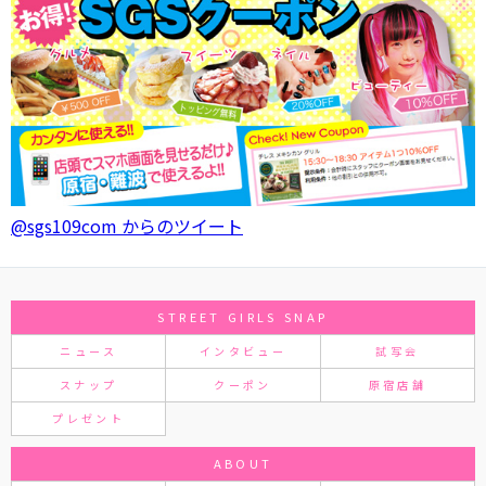
@sgs109com からのツイート
STREET GIRLS SNAP
ニュース
インタビュー
試写会
スナップ
クーポン
原宿店舗
プレゼント
ABOUT