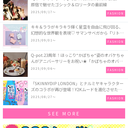
原宿で魅せたゴシック＆ロリータの最前線
2025/09/17〜
FASHION
キキ＆ララがキラキラ輝く星空を自由に飛び回る、
幻想的な世界観を表現♡ サマンサベガから『リトル
ツインスターズ』50周年アニバーサリーイヤー』を
2025/09/01〜
FASHION
記念したコレクションが登場
Q-pot.23周年！ほっこり“かぼちゃ“姿のオバケちゃ
んがアニバーサリーをお祝い★「かぼちゃのオバケ
ーキアクセサリー」が新発売！Q-pot CAFE.では
2025/09/06〜
FASHION
「かぼちゃのオバケーキプレート」も登場
「SKINNYDIP LONDON」とナルミヤキャラクター
ズのコラボが再び登場！Y2Kムードを進化させた新
作コレクションを発売♪
2025/08/27〜
FASHION
SEE MORE