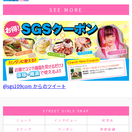
SEE MORE
@sgs109com からのツイート
STREET GIRLS SNAP
ニュース
インタビュー
試写会
スナップ
クーポン
原宿店舗