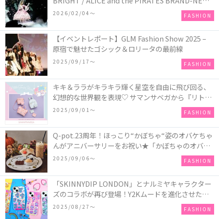
BRIGHT / ALICE and the PIRATES BRAND-NEW
COLLECTION in TOKYO
2026/02/04〜
FASHION
【イベントレポート】GLM Fashion Show 2025 –
原宿で魅せたゴシック＆ロリータの最前線
2025/09/17〜
FASHION
キキ＆ララがキラキラ輝く星空を自由に飛び回る、
幻想的な世界観を表現♡ サマンサベガから『リトル
ツインスターズ』50周年アニバーサリーイヤー』を
2025/09/01〜
FASHION
記念したコレクションが登場
Q-pot.23周年！ほっこり“かぼちゃ“姿のオバケちゃ
んがアニバーサリーをお祝い★「かぼちゃのオバケ
ーキアクセサリー」が新発売！Q-pot CAFE.では
2025/09/06〜
FASHION
「かぼちゃのオバケーキプレート」も登場
「SKINNYDIP LONDON」とナルミヤキャラクター
ズのコラボが再び登場！Y2Kムードを進化させた新
作コレクションを発売♪
2025/08/27〜
FASHION