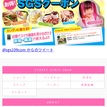
@sgs109com からのツイート
STREET GIRLS SNAP
ニュース
インタビュー
試写会
スナップ
クーポン
原宿店舗
プレゼント
ABOUT