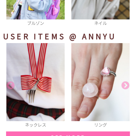
ン
ネイル
ニーハイブー
USER ITEMS
@ ANNYU
ックレス
リング
時