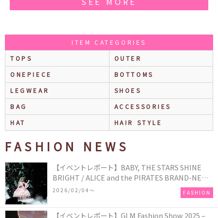
SEE MORE
ITEM CATEGORIES
TOPS
OUTER
ONEPIECE
BOTTOMS
LEGWEAR
SHOES
BAG
ACCESSORIES
HAT
HAIR STYLE
FASHION NEWS
【イベントレポート】BABY, THE STARS SHINE
BRIGHT / ALICE and the PIRATES BRAND-NEW
COLLECTION in TOKYO
2026/02/04〜
FASHION
【イベントレポート】GLM Fashion Show 2025 –