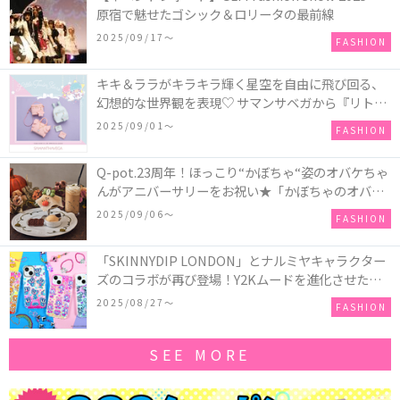
原宿で魅せたゴシック＆ロリータの最前線
2025/09/17〜
FASHION
キキ＆ララがキラキラ輝く星空を自由に飛び回る、
幻想的な世界観を表現♡ サマンサベガから『リトル
ツインスターズ』50周年アニバーサリーイヤー』を
2025/09/01〜
FASHION
記念したコレクションが登場
Q-pot.23周年！ほっこり“かぼちゃ“姿のオバケちゃ
んがアニバーサリーをお祝い★「かぼちゃのオバケ
ーキアクセサリー」が新発売！Q-pot CAFE.では
2025/09/06〜
FASHION
「かぼちゃのオバケーキプレート」も登場
「SKINNYDIP LONDON」とナルミヤキャラクター
ズのコラボが再び登場！Y2Kムードを進化させた新
作コレクションを発売♪
2025/08/27〜
FASHION
SEE MORE