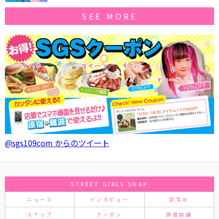
SEE MORE
@sgs109com からのツイート
STREET GIRLS SNAP
ニュース
インタビュー
試写会
スナップ
クーポン
原宿店舗