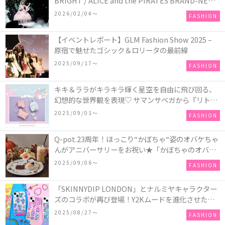
BRIGHT / ALICE and the PIRATES BRAND-NEW
COLLECTION in TOKYO
2026/02/04〜
FASHION
【イベントレポート】GLM Fashion Show 2025 –
原宿で魅せたゴシック＆ロリータの最前線
2025/09/17〜
FASHION
キキ＆ララがキラキラ輝く星空を自由に飛び回る、
幻想的な世界観を表現♡ サマンサベガから『リトル
ツインスターズ』50周年アニバーサリーイヤー』を
2025/09/01〜
FASHION
記念したコレクションが登場
Q-pot.23周年！ほっこり“かぼちゃ“姿のオバケちゃ
んがアニバーサリーをお祝い★「かぼちゃのオバケ
ーキアクセサリー」が新発売！Q-pot CAFE.では
2025/09/06〜
FASHION
「かぼちゃのオバケーキプレート」も登場
「SKINNYDIP LONDON」とナルミヤキャラクター
ズのコラボが再び登場！Y2Kムードを進化させた新
作コレクションを発売♪
2025/08/27〜
FASHION