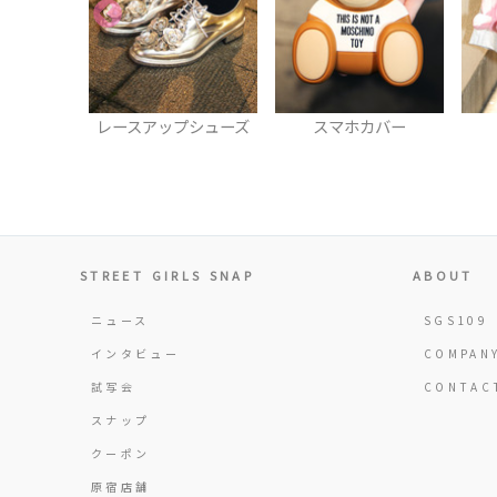
プシューズ
スマホカバー
パンツ
STREET GIRLS SNAP
ABOUT
ニュース
SGS109
インタビュー
COMPAN
試写会
CONTAC
スナップ
クーポン
原宿店舗