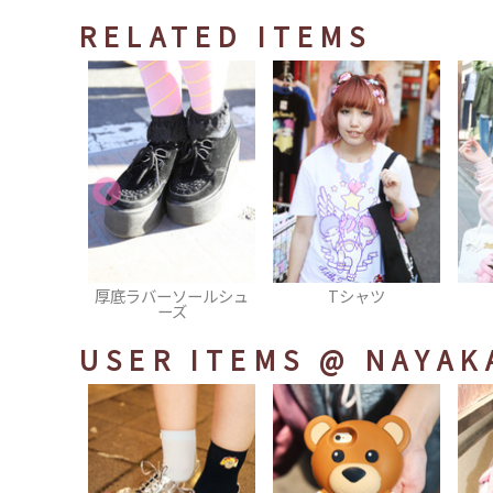
RELATED ITEMS
ソールシュ
Tシャツ
スウェット
ズ
USER ITEMS
@ NAYAK