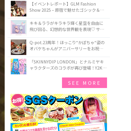
TOKYO
【イベントレポート】GLM Fashion
Show 2025 – 原宿で魅せたゴシック＆ロ
リータの最前線
キキ＆ララがキラキラ輝く星空を自由に
飛び回る、幻想的な世界観を表現♡ サマ
ンサベガから『リトルツインスターズ』
50周年アニバーサリーイヤー』を記念し
Q-pot.23周年！ほっこり“かぼちゃ“姿の
たコレクションが登場
オバケちゃんがアニバーサリーをお祝い
★「かぼちゃのオバケーキアクセサリ
ー」が新発売！Q-pot CAFE.では「かぼち
「SKINNYDIP LONDON」とナルミヤキ
ゃのオバケーキプレート」も登場
ャラクターズのコラボが再び登場！Y2Kム
ードを進化させた新作コレクションを発
売♪
SEE MORE