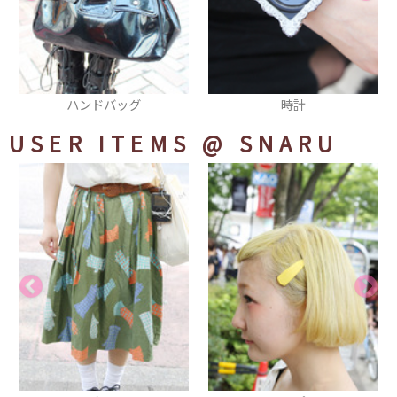
グ
時計
サングラス
USER ITEMS
@ SNARU