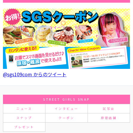
@sgs109com からのツイート
STREET GIRLS SNAP
ニュース
インタビュー
試写会
スナップ
クーポン
原宿店舗
プレゼント