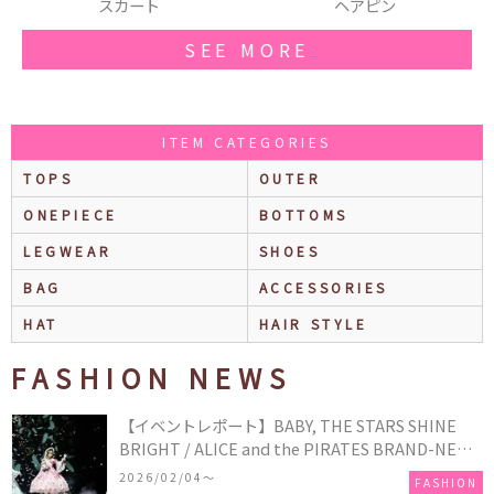
ート
ヘアピン
スマホカ
SEE MORE
ITEM CATEGORIES
TOPS
OUTER
ONEPIECE
BOTTOMS
LEGWEAR
SHOES
BAG
ACCESSORIES
HAT
HAIR STYLE
FASHION NEWS
【イベントレポート】BABY, THE STARS SHINE
BRIGHT / ALICE and the PIRATES BRAND-NEW
COLLECTION in TOKYO
2026/02/04〜
FASHION