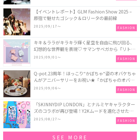
【イベントレポート】GLM Fashion Show 2025 –
原宿で魅せたゴシック＆ロリータの最前線
2025/09/17〜
FASHION
キキ＆ララがキラキラ輝く星空を自由に飛び回る、
幻想的な世界観を表現♡ サマンサベガから『リトル
ツインスターズ』50周年アニバーサリーイヤー』を
2025/09/01〜
FASHION
記念したコレクションが登場
Q-pot.23周年！ほっこり“かぼちゃ“姿のオバケちゃ
んがアニバーサリーをお祝い★「かぼちゃのオバケ
ーキアクセサリー」が新発売！Q-pot CAFE.では
2025/09/06〜
FASHION
「かぼちゃのオバケーキプレート」も登場
「SKINNYDIP LONDON」とナルミヤキャラクター
ズのコラボが再び登場！Y2Kムードを進化させた新
作コレクションを発売♪
2025/08/27〜
FASHION
SEE MORE