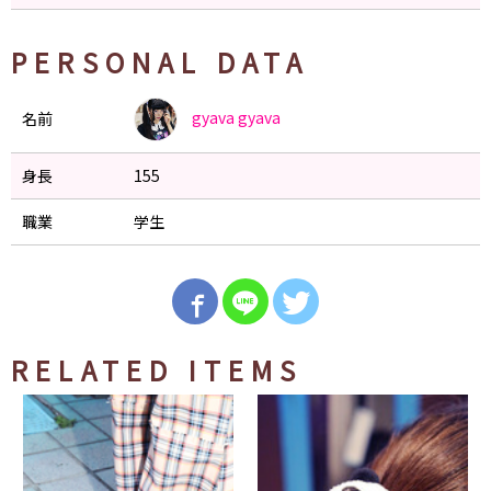
PERSONAL DATA
gyava
gyava
名前
身長
155
職業
学生
RELATED ITEMS