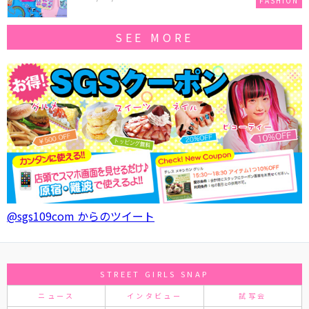
FASHION
SEE MORE
@sgs109com からのツイート
STREET GIRLS SNAP
ニュース
インタビュー
試写会