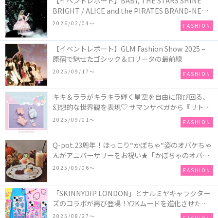
【イベントレポート】BABY, THE STARS SHINE
BRIGHT / ALICE and the PIRATES BRAND-NEW
COLLECTION in TOKYO
2026/02/04〜
FASHION
【イベントレポート】GLM Fashion Show 2025 –
原宿で魅せたゴシック＆ロリータの最前線
2025/09/17〜
FASHION
キキ＆ララがキラキラ輝く星空を自由に飛び回る、
幻想的な世界観を表現♡ サマンサベガから『リトル
ツインスターズ』50周年アニバーサリーイヤー』を
2025/09/01〜
FASHION
記念したコレクションが登場
Q-pot.23周年！ほっこり“かぼちゃ“姿のオバケちゃ
んがアニバーサリーをお祝い★「かぼちゃのオバケ
ーキアクセサリー」が新発売！Q-pot CAFE.では
2025/09/06〜
FASHION
「かぼちゃのオバケーキプレート」も登場
「SKINNYDIP LONDON」とナルミヤキャラクター
ズのコラボが再び登場！Y2Kムードを進化させた新
作コレクションを発売♪
2025/08/27〜