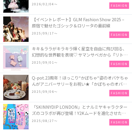
COLLECTION in TOKYO
2026/02/04〜
FASHION
【イベントレポート】GLM Fashion Show 2025 –
原宿で魅せたゴシック＆ロリータの最前線
2025/09/17〜
FASHION
キキ＆ララがキラキラ輝く星空を自由に飛び回る、
幻想的な世界観を表現♡ サマンサベガから『リトル
ツインスターズ』50周年アニバーサリーイヤー』を
2025/09/01〜
FASHION
記念したコレクションが登場
Q-pot.23周年！ほっこり“かぼちゃ“姿のオバケちゃ
んがアニバーサリーをお祝い★「かぼちゃのオバケ
ーキアクセサリー」が新発売！Q-pot CAFE.では
2025/09/06〜
FASHION
「かぼちゃのオバケーキプレート」も登場
「SKINNYDIP LONDON」とナルミヤキャラクター
ズのコラボが再び登場！Y2Kムードを進化させた新
作コレクションを発売♪
2025/08/27〜
FASHION