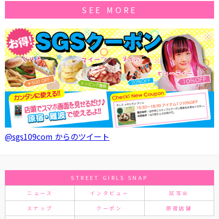
SEE MORE
@sgs109com からのツイート
STREET GIRLS SNAP
ニュース
インタビュー
試写会
スナップ
クーポン
原宿店舗