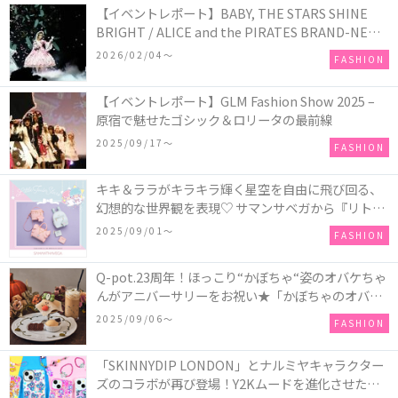
【イベントレポート】BABY, THE STARS SHINE
BRIGHT / ALICE and the PIRATES BRAND-NEW
COLLECTION in TOKYO
2026/02/04〜
FASHION
【イベントレポート】GLM Fashion Show 2025 –
原宿で魅せたゴシック＆ロリータの最前線
2025/09/17〜
FASHION
キキ＆ララがキラキラ輝く星空を自由に飛び回る、
幻想的な世界観を表現♡ サマンサベガから『リトル
ツインスターズ』50周年アニバーサリーイヤー』を
2025/09/01〜
FASHION
記念したコレクションが登場
Q-pot.23周年！ほっこり“かぼちゃ“姿のオバケちゃ
んがアニバーサリーをお祝い★「かぼちゃのオバケ
ーキアクセサリー」が新発売！Q-pot CAFE.では
2025/09/06〜
FASHION
「かぼちゃのオバケーキプレート」も登場
「SKINNYDIP LONDON」とナルミヤキャラクター
ズのコラボが再び登場！Y2Kムードを進化させた新