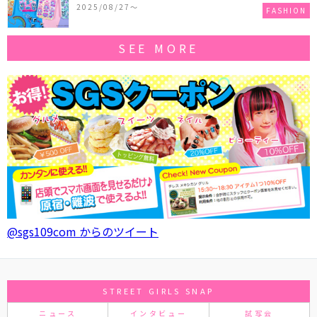
作コレクションを発売♪
2025/08/27〜
FASHION
SEE MORE
@sgs109com からのツイート
STREET GIRLS SNAP
ニュース
インタビュー
試写会