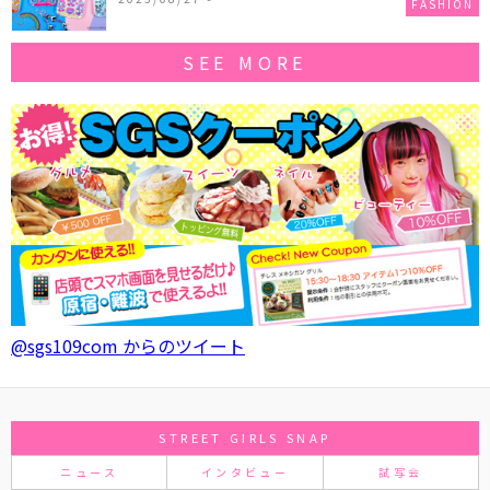
FASHION
SEE MORE
@sgs109com からのツイート
STREET GIRLS SNAP
ニュース
インタビュー
試写会