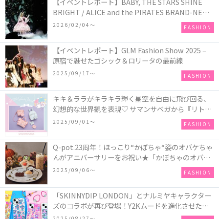
【イベントレポート】BABY, THE STARS SHINE
BRIGHT / ALICE and the PIRATES BRAND-NEW
COLLECTION in TOKYO
2026/02/04〜
FASHION
【イベントレポート】GLM Fashion Show 2025 –
原宿で魅せたゴシック＆ロリータの最前線
2025/09/17〜
FASHION
キキ＆ララがキラキラ輝く星空を自由に飛び回る、
幻想的な世界観を表現♡ サマンサベガから『リトル
ツインスターズ』50周年アニバーサリーイヤー』を
2025/09/01〜
FASHION
記念したコレクションが登場
Q-pot.23周年！ほっこり“かぼちゃ“姿のオバケちゃ
んがアニバーサリーをお祝い★「かぼちゃのオバケ
ーキアクセサリー」が新発売！Q-pot CAFE.では
2025/09/06〜
FASHION
「かぼちゃのオバケーキプレート」も登場
「SKINNYDIP LONDON」とナルミヤキャラクター
ズのコラボが再び登場！Y2Kムードを進化させた新
作コレクションを発売♪
2025/08/27〜