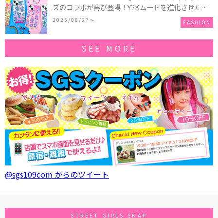
ズのコラボが再び登場！Y2Kムードを進化させた新
作コレクションを発売♪
2025/08/27〜
FASHION
SEE MORE
@sgs109com からのツイート
STREET GIRLS SNAP