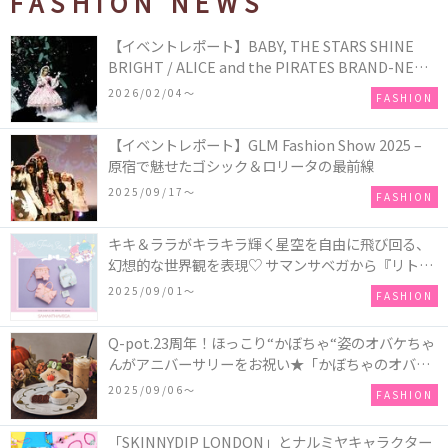
FASHION NEWS
【イベントレポート】BABY, THE STARS SHINE
BRIGHT / ALICE and the PIRATES BRAND-NEW
COLLECTION in TOKYO
2026/02/04〜
FASHION
【イベントレポート】GLM Fashion Show 2025 –
原宿で魅せたゴシック＆ロリータの最前線
2025/09/17〜
FASHION
キキ＆ララがキラキラ輝く星空を自由に飛び回る、
幻想的な世界観を表現♡ サマンサベガから『リトル
ツインスターズ』50周年アニバーサリーイヤー』を
2025/09/01〜
FASHION
記念したコレクションが登場
Q-pot.23周年！ほっこり“かぼちゃ“姿のオバケちゃ
んがアニバーサリーをお祝い★「かぼちゃのオバケ
ーキアクセサリー」が新発売！Q-pot CAFE.では
2025/09/06〜
FASHION
「かぼちゃのオバケーキプレート」も登場
「SKINNYDIP LONDON」とナルミヤキャラクター