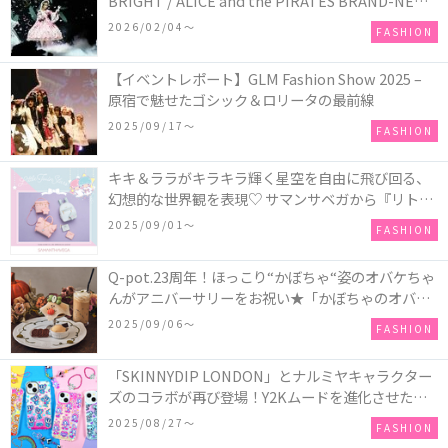
BRIGHT / ALICE and the PIRATES BRAND-NEW
COLLECTION in TOKYO
2026/02/04〜
FASHION
【イベントレポート】GLM Fashion Show 2025 –
原宿で魅せたゴシック＆ロリータの最前線
2025/09/17〜
FASHION
キキ＆ララがキラキラ輝く星空を自由に飛び回る、
幻想的な世界観を表現♡ サマンサベガから『リトル
ツインスターズ』50周年アニバーサリーイヤー』を
2025/09/01〜
FASHION
記念したコレクションが登場
Q-pot.23周年！ほっこり“かぼちゃ“姿のオバケちゃ
んがアニバーサリーをお祝い★「かぼちゃのオバケ
ーキアクセサリー」が新発売！Q-pot CAFE.では
2025/09/06〜
FASHION
「かぼちゃのオバケーキプレート」も登場
「SKINNYDIP LONDON」とナルミヤキャラクター
ズのコラボが再び登場！Y2Kムードを進化させた新
作コレクションを発売♪
2025/08/27〜
FASHION