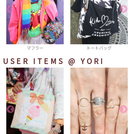
ー
トートバッグ
バンダナ
USER ITEMS
@ YORI