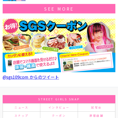
SEE MORE
@sgs109com からのツイート
STREET GIRLS SNAP
ニュース
インタビュー
試写会
スナップ
クーポン
原宿店舗