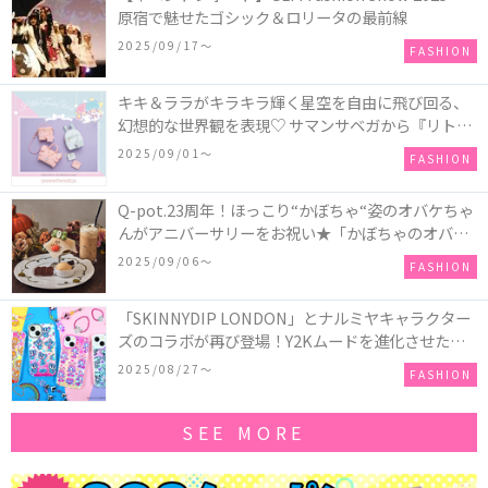
原宿で魅せたゴシック＆ロリータの最前線
2025/09/17〜
FASHION
キキ＆ララがキラキラ輝く星空を自由に飛び回る、
幻想的な世界観を表現♡ サマンサベガから『リトル
ツインスターズ』50周年アニバーサリーイヤー』を
2025/09/01〜
FASHION
記念したコレクションが登場
Q-pot.23周年！ほっこり“かぼちゃ“姿のオバケちゃ
んがアニバーサリーをお祝い★「かぼちゃのオバケ
ーキアクセサリー」が新発売！Q-pot CAFE.では
2025/09/06〜
FASHION
「かぼちゃのオバケーキプレート」も登場
「SKINNYDIP LONDON」とナルミヤキャラクター
ズのコラボが再び登場！Y2Kムードを進化させた新
作コレクションを発売♪
2025/08/27〜
FASHION
SEE MORE