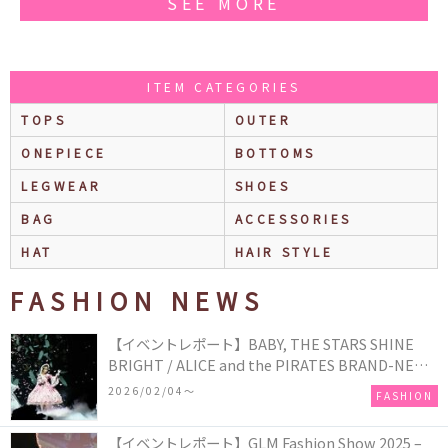
SEE MORE
ITEM CATEGORIES
TOPS
OUTER
ONEPIECE
BOTTOMS
LEGWEAR
SHOES
BAG
ACCESSORIES
HAT
HAIR STYLE
FASHION NEWS
【イベントレポート】BABY, THE STARS SHINE
BRIGHT / ALICE and the PIRATES BRAND-NEW
COLLECTION in TOKYO
2026/02/04〜
FASHION
【イベントレポート】GLM Fashion Show 2025 –