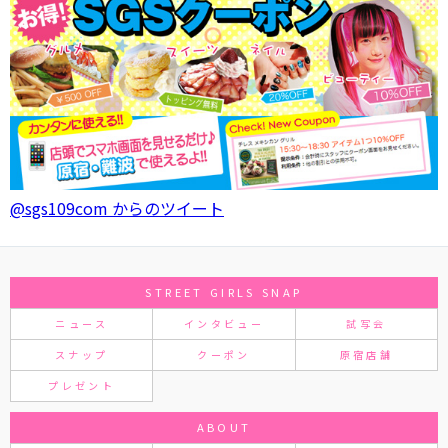
@sgs109com からのツイート
STREET GIRLS SNAP
ニュース
インタビュー
試写会
スナップ
クーポン
原宿店舗
プレゼント
ABOUT