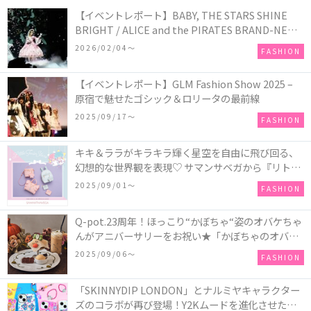
【イベントレポート】BABY, THE STARS SHINE
BRIGHT / ALICE and the PIRATES BRAND-NEW
COLLECTION in TOKYO
2026/02/04〜
FASHION
【イベントレポート】GLM Fashion Show 2025 –
原宿で魅せたゴシック＆ロリータの最前線
2025/09/17〜
FASHION
キキ＆ララがキラキラ輝く星空を自由に飛び回る、
幻想的な世界観を表現♡ サマンサベガから『リトル
ツインスターズ』50周年アニバーサリーイヤー』を
2025/09/01〜
FASHION
記念したコレクションが登場
Q-pot.23周年！ほっこり“かぼちゃ“姿のオバケちゃ
んがアニバーサリーをお祝い★「かぼちゃのオバケ
ーキアクセサリー」が新発売！Q-pot CAFE.では
2025/09/06〜
FASHION
「かぼちゃのオバケーキプレート」も登場
「SKINNYDIP LONDON」とナルミヤキャラクター
ズのコラボが再び登場！Y2Kムードを進化させた新