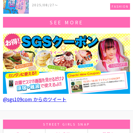
作コレクションを発売♪
2025/08/27〜
FASHION
SEE MORE
@sgs109com からのツイート
STREET GIRLS SNAP