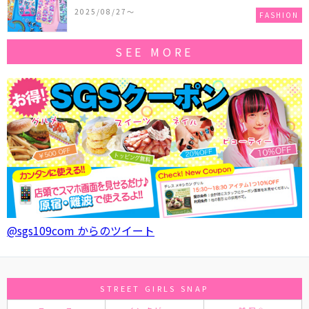
作コレクションを発売♪
2025/08/27〜
FASHION
SEE MORE
@sgs109com からのツイート
STREET GIRLS SNAP