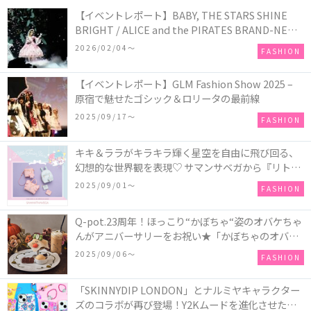
【イベントレポート】BABY, THE STARS SHINE
BRIGHT / ALICE and the PIRATES BRAND-NEW
COLLECTION in TOKYO
2026/02/04〜
FASHION
【イベントレポート】GLM Fashion Show 2025 –
原宿で魅せたゴシック＆ロリータの最前線
2025/09/17〜
FASHION
キキ＆ララがキラキラ輝く星空を自由に飛び回る、
幻想的な世界観を表現♡ サマンサベガから『リトル
ツインスターズ』50周年アニバーサリーイヤー』を
2025/09/01〜
FASHION
記念したコレクションが登場
Q-pot.23周年！ほっこり“かぼちゃ“姿のオバケちゃ
んがアニバーサリーをお祝い★「かぼちゃのオバケ
ーキアクセサリー」が新発売！Q-pot CAFE.では
2025/09/06〜
FASHION
「かぼちゃのオバケーキプレート」も登場
「SKINNYDIP LONDON」とナルミヤキャラクター
ズのコラボが再び登場！Y2Kムードを進化させた新