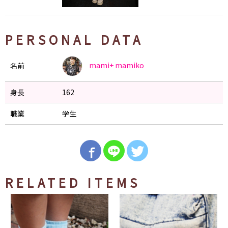
PERSONAL DATA
mami+
mamiko
名前
身長
162
職業
学生
RELATED ITEMS