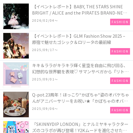
【イベントレポート】BABY, THE STARS SHINE
BRIGHT / ALICE and the PIRATES BRAND-NEW
COLLECTION in TOKYO
2026/02/04〜
FASHION
【イベントレポート】GLM Fashion Show 2025 –
原宿で魅せたゴシック＆ロリータの最前線
2025/09/17〜
FASHION
キキ＆ララがキラキラ輝く星空を自由に飛び回る、
幻想的な世界観を表現♡ サマンサベガから『リトル
ツインスターズ』50周年アニバーサリーイヤー』を
2025/09/01〜
FASHION
記念したコレクションが登場
Q-pot.23周年！ほっこり“かぼちゃ“姿のオバケちゃ
んがアニバーサリーをお祝い★「かぼちゃのオバケ
ーキアクセサリー」が新発売！Q-pot CAFE.では
2025/09/06〜
FASHION
「かぼちゃのオバケーキプレート」も登場
「SKINNYDIP LONDON」とナルミヤキャラクター
ズのコラボが再び登場！Y2Kムードを進化させた新