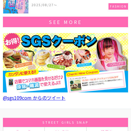
作コレクションを発売♪
2025/08/27〜
FASHION
SEE MORE
@sgs109com からのツイート
STREET GIRLS SNAP