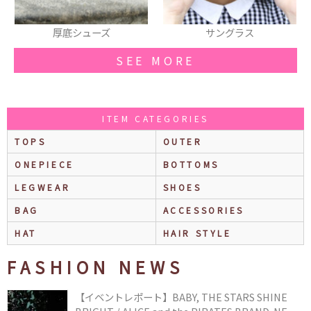
厚底シューズ
サングラス
ス
SEE MORE
ITEM CATEGORIES
TOPS
OUTER
ONEPIECE
BOTTOMS
LEGWEAR
SHOES
BAG
ACCESSORIES
HAT
HAIR STYLE
FASHION NEWS
【イベントレポート】BABY, THE STARS SHINE