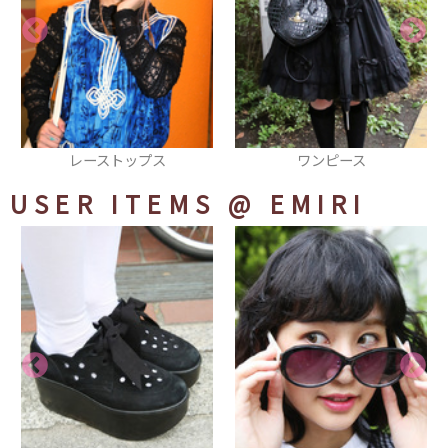
ストップス
ワンピース
リ
USER ITEMS
@ EMIRI