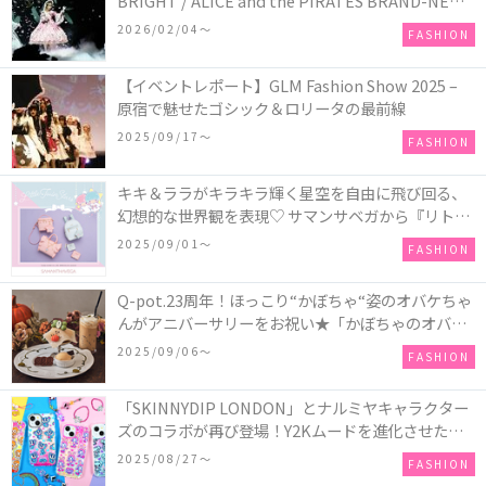
BRIGHT / ALICE and the PIRATES BRAND-NEW
COLLECTION in TOKYO
2026/02/04〜
FASHION
【イベントレポート】GLM Fashion Show 2025 –
原宿で魅せたゴシック＆ロリータの最前線
2025/09/17〜
FASHION
キキ＆ララがキラキラ輝く星空を自由に飛び回る、
幻想的な世界観を表現♡ サマンサベガから『リトル
ツインスターズ』50周年アニバーサリーイヤー』を
2025/09/01〜
FASHION
記念したコレクションが登場
Q-pot.23周年！ほっこり“かぼちゃ“姿のオバケちゃ
んがアニバーサリーをお祝い★「かぼちゃのオバケ
ーキアクセサリー」が新発売！Q-pot CAFE.では
2025/09/06〜
FASHION
「かぼちゃのオバケーキプレート」も登場
「SKINNYDIP LONDON」とナルミヤキャラクター
ズのコラボが再び登場！Y2Kムードを進化させた新
作コレクションを発売♪
2025/08/27〜
FASHION