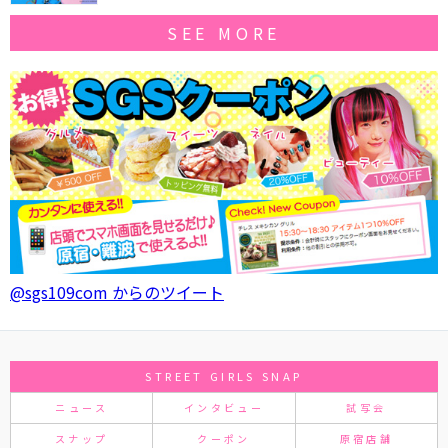
SEE MORE
@sgs109com からのツイート
STREET GIRLS SNAP
ニュース
インタビュー
試写会
スナップ
クーポン
原宿店舗