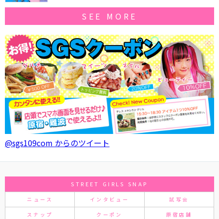
SEE MORE
@sgs109com からのツイート
STREET GIRLS SNAP
ニュース
インタビュー
試写会
スナップ
クーポン
原宿店舗