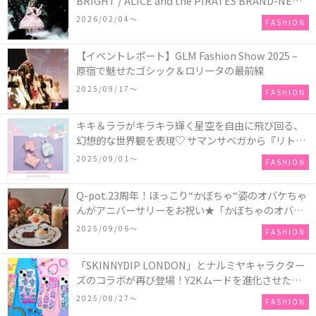
BRIGHT / ALICE and the PIRATES BRAND-NEW
COLLECTION in TOKYO
2026/02/04〜
FASHION
【イベントレポート】GLM Fashion Show 2025 –
原宿で魅せたゴシック＆ロリータの最前線
2025/09/17〜
FASHION
キキ＆ララがキラキラ輝く星空を自由に飛び回る、
幻想的な世界観を表現♡ サマンサベガから『リトル
ツインスターズ』50周年アニバーサリーイヤー』を
2025/09/01〜
FASHION
記念したコレクションが登場
Q-pot.23周年！ほっこり“かぼちゃ“姿のオバケちゃ
んがアニバーサリーをお祝い★「かぼちゃのオバケ
ーキアクセサリー」が新発売！Q-pot CAFE.では
2025/09/06〜
FASHION
「かぼちゃのオバケーキプレート」も登場
「SKINNYDIP LONDON」とナルミヤキャラクター
ズのコラボが再び登場！Y2Kムードを進化させた新
作コレクションを発売♪
2025/08/27〜
FASHION