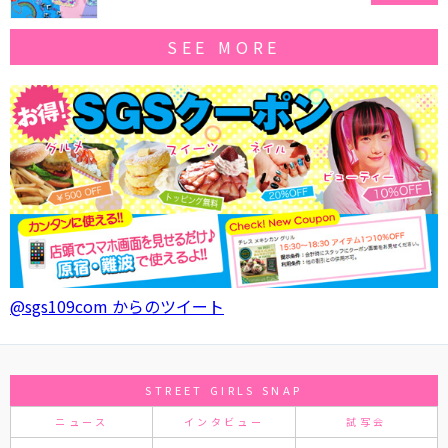
SEE MORE
@sgs109com からのツイート
STREET GIRLS SNAP
ニュース
インタビュー
試写会