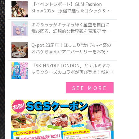
TOKYO
【イベントレポート】GLM Fashion
Show 2025 – 原宿で魅せたゴシック＆ロ
リータの最前線
キキ＆ララがキラキラ輝く星空を自由に
飛び回る、幻想的な世界観を表現♡ サマ
ンサベガから『リトルツインスターズ』
50周年アニバーサリーイヤー』を記念し
Q-pot.23周年！ほっこり“かぼちゃ“姿の
たコレクションが登場
オバケちゃんがアニバーサリーをお祝い
★「かぼちゃのオバケーキアクセサリ
ー」が新発売！Q-pot CAFE.では「かぼち
「SKINNYDIP LONDON」とナルミヤキ
ゃのオバケーキプレート」も登場
ャラクターズのコラボが再び登場！Y2Kム
ードを進化させた新作コレクションを発
売♪
SEE MORE