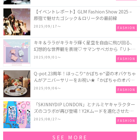
【イベントレポート】GLM Fashion Show 2025 –
原宿で魅せたゴシック＆ロリータの最前線
2025/09/17〜
FASHION
キキ＆ララがキラキラ輝く星空を自由に飛び回る、
幻想的な世界観を表現♡ サマンサベガから『リトル
ツインスターズ』50周年アニバーサリーイヤー』を
2025/09/01〜
FASHION
記念したコレクションが登場
Q-pot.23周年！ほっこり“かぼちゃ“姿のオバケちゃ
んがアニバーサリーをお祝い★「かぼちゃのオバケ
ーキアクセサリー」が新発売！Q-pot CAFE.では
2025/09/06〜
FASHION
「かぼちゃのオバケーキプレート」も登場
「SKINNYDIP LONDON」とナルミヤキャラクター
ズのコラボが再び登場！Y2Kムードを進化させた新
作コレクションを発売♪
2025/08/27〜
FASHION
SEE MORE