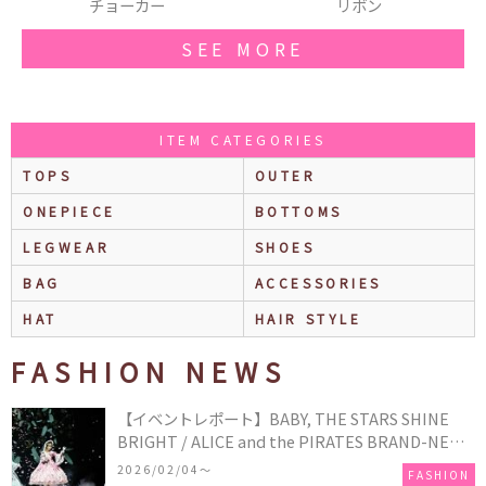
リボン
バングル
SEE MORE
ITEM CATEGORIES
TOPS
OUTER
ONEPIECE
BOTTOMS
LEGWEAR
SHOES
BAG
ACCESSORIES
HAT
HAIR STYLE
FASHION NEWS
【イベントレポート】BABY, THE STARS SHINE
BRIGHT / ALICE and the PIRATES BRAND-NEW
COLLECTION in TOKYO
2026/02/04〜
FASHION