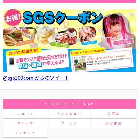
@sgs109com からのツイート
STREET GIRLS SNAP
ニュース
インタビュー
試写会
スナップ
クーポン
原宿店舗
プレゼント