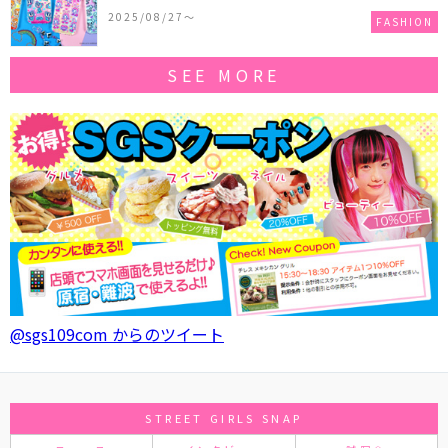
作コレクションを発売♪
2025/08/27〜
FASHION
SEE MORE
@sgs109com からのツイート
STREET GIRLS SNAP