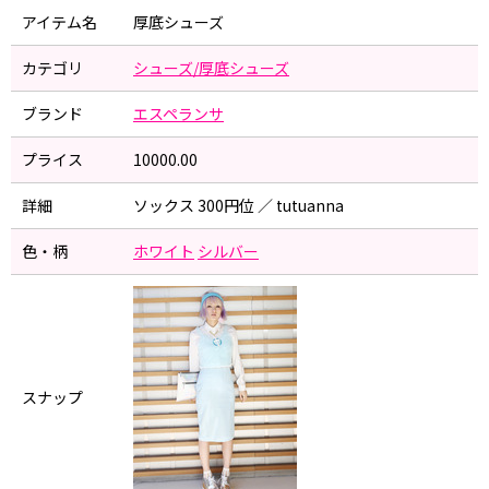
アイテム名
厚底シューズ
カテゴリ
シューズ/厚底シューズ
ブランド
エスペランサ
プライス
10000.00
詳細
ソックス 300円位 ／ tutuanna
色・柄
ホワイト
シルバー
スナップ