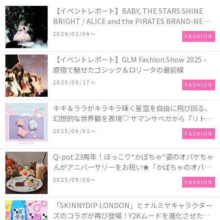
【イベントレポート】BABY, THE STARS SHINE
BRIGHT / ALICE and the PIRATES BRAND-NEW
COLLECTION in TOKYO
2026/02/04〜
FASHION
【イベントレポート】GLM Fashion Show 2025 –
原宿で魅せたゴシック＆ロリータの最前線
2025/09/17〜
FASHION
キキ＆ララがキラキラ輝く星空を自由に飛び回る、
幻想的な世界観を表現♡ サマンサベガから『リトル
ツインスターズ』50周年アニバーサリーイヤー』を
2025/09/01〜
FASHION
記念したコレクションが登場
Q-pot.23周年！ほっこり“かぼちゃ“姿のオバケちゃ
んがアニバーサリーをお祝い★「かぼちゃのオバケ
ーキアクセサリー」が新発売！Q-pot CAFE.では
2025/09/06〜
FASHION
「かぼちゃのオバケーキプレート」も登場
「SKINNYDIP LONDON」とナルミヤキャラクター
ズのコラボが再び登場！Y2Kムードを進化させた新