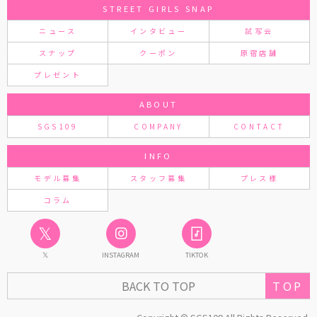
STREET GIRLS SNAP
ニュース
インタビュー
試写会
スナップ
クーポン
原宿店舗
プレゼント
ABOUT
SGS109
COMPANY
CONTACT
INFO
モデル募集
スタッフ募集
プレス様
コラム
𝕏
𝕏
INSTAGRAM
TIKTOK
TOP
BACK TO TOP