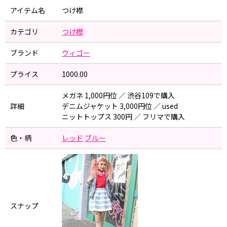
アイテム名
つけ襟
カテゴリ
つけ襟
ブランド
ウィゴー
プライス
1000.00
メガネ 1,000円位 ／ 渋谷109で購入
詳細
デニムジャケット 3,000円位 ／ used
ニットトップス 300円 ／ フリマで購入
色・柄
レッド
ブルー
スナップ