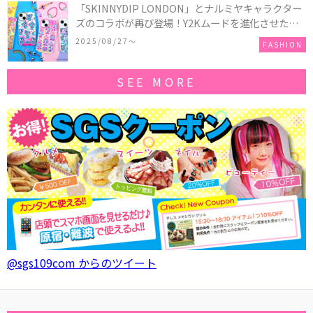
「SKINNYDIP LONDON」とナルミヤキャラクター
ズのコラボが再び登場！Y2Kムードを進化させた新
作コレクションを発売♪
2025/08/27〜
FASHION
SEE MORE
@sgs109com からのツイート