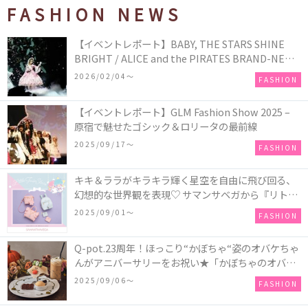
FASHION NEWS
【イベントレポート】BABY, THE STARS SHINE
BRIGHT / ALICE and the PIRATES BRAND-NEW
COLLECTION in TOKYO
2026/02/04〜
FASHION
【イベントレポート】GLM Fashion Show 2025 –
原宿で魅せたゴシック＆ロリータの最前線
2025/09/17〜
FASHION
キキ＆ララがキラキラ輝く星空を自由に飛び回る、
幻想的な世界観を表現♡ サマンサベガから『リトル
ツインスターズ』50周年アニバーサリーイヤー』を
2025/09/01〜
FASHION
記念したコレクションが登場
Q-pot.23周年！ほっこり“かぼちゃ“姿のオバケちゃ
んがアニバーサリーをお祝い★「かぼちゃのオバケ
ーキアクセサリー」が新発売！Q-pot CAFE.では
2025/09/06〜
FASHION
「かぼちゃのオバケーキプレート」も登場