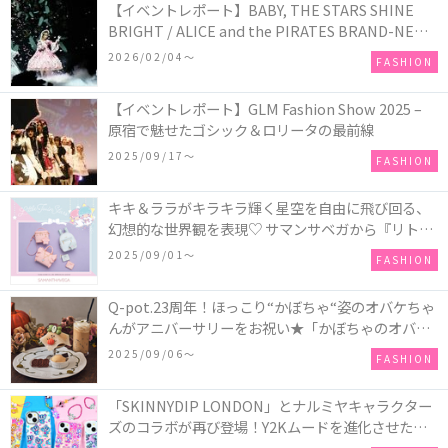
【イベントレポート】BABY, THE STARS SHINE
BRIGHT / ALICE and the PIRATES BRAND-NEW
COLLECTION in TOKYO
2026/02/04〜
FASHION
【イベントレポート】GLM Fashion Show 2025 –
原宿で魅せたゴシック＆ロリータの最前線
2025/09/17〜
FASHION
キキ＆ララがキラキラ輝く星空を自由に飛び回る、
幻想的な世界観を表現♡ サマンサベガから『リトル
ツインスターズ』50周年アニバーサリーイヤー』を
2025/09/01〜
FASHION
記念したコレクションが登場
Q-pot.23周年！ほっこり“かぼちゃ“姿のオバケちゃ
んがアニバーサリーをお祝い★「かぼちゃのオバケ
ーキアクセサリー」が新発売！Q-pot CAFE.では
2025/09/06〜
FASHION
「かぼちゃのオバケーキプレート」も登場
「SKINNYDIP LONDON」とナルミヤキャラクター
ズのコラボが再び登場！Y2Kムードを進化させた新
作コレクションを発売♪