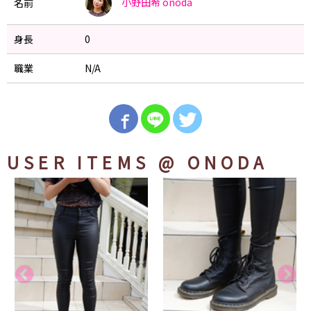
小野田希
onoda
名前
身長
0
職業
N/A
USER ITEMS
@ ONODA