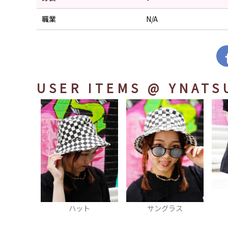
職業
N/A
USER ITEMS
@ YNATS
ハット
サングラス