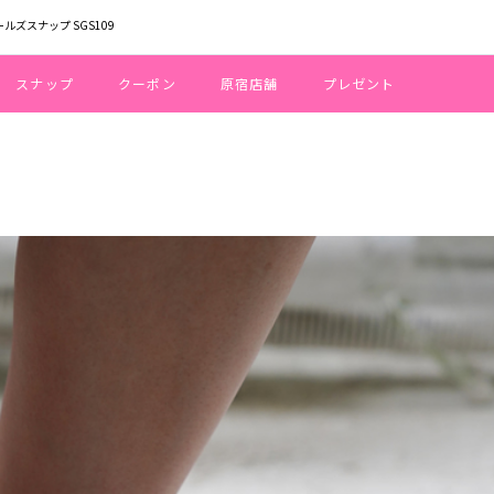
ールズスナップ SGS109
スナップ
クーポン
原宿店舗
プレゼント