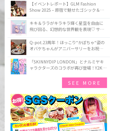
TOKYO
【イベントレポート】GLM Fashion
Show 2025 – 原宿で魅せたゴシック＆ロ
リータの最前線
キキ＆ララがキラキラ輝く星空を自由に
飛び回る、幻想的な世界観を表現♡ サマ
ンサベガから『リトルツインスターズ』
50周年アニバーサリーイヤー』を記念し
Q-pot.23周年！ほっこり“かぼちゃ“姿の
たコレクションが登場
オバケちゃんがアニバーサリーをお祝い
★「かぼちゃのオバケーキアクセサリ
ー」が新発売！Q-pot CAFE.では「かぼち
「SKINNYDIP LONDON」とナルミヤキ
ゃのオバケーキプレート」も登場
ャラクターズのコラボが再び登場！Y2Kム
ードを進化させた新作コレクションを発
売♪
SEE MORE