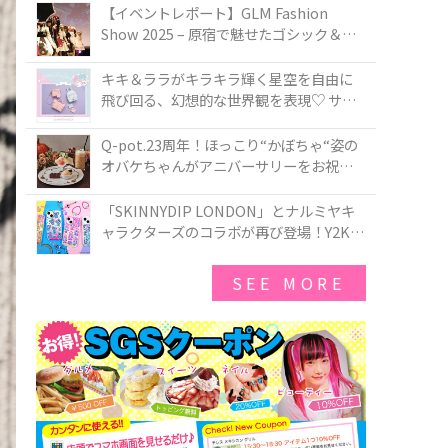
TOKYO
【イベントレポート】GLM Fashion
Show 2025 – 原宿で魅せたゴシック＆ロ
リータの最前線
キキ＆ララがキラキラ輝く星空を自由に
飛び回る、幻想的な世界観を表現♡ サマ
ンサベガから『リトルツインスターズ』
50周年アニバーサリーイヤー』を記念し
Q-pot.23周年！ほっこり“かぼちゃ“姿の
たコレクションが登場
オバケちゃんがアニバーサリーをお祝い
★「かぼちゃのオバケーキアクセサリ
ー」が新発売！Q-pot CAFE.では「かぼち
「SKINNYDIP LONDON」とナルミヤキ
ゃのオバケーキプレート」も登場
ャラクターズのコラボが再び登場！Y2Kム
ードを進化させた新作コレクションを発
売♪
SEE MORE