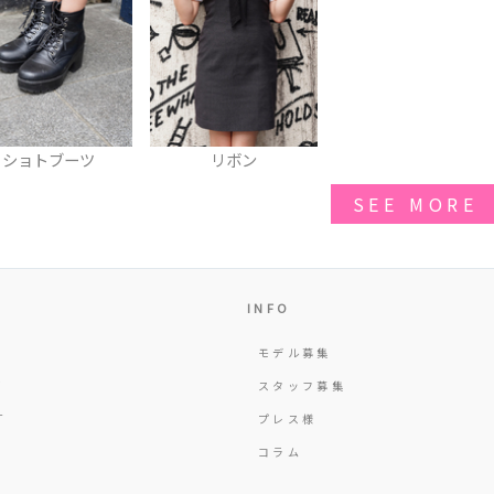
ショトブーツ
リボン
SEE MORE
INFO
モデル募集
Y
スタッフ募集
T
プレス様
コラム