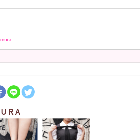
amura
URA