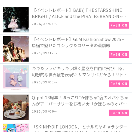
【イベントレポート】BABY, THE STARS SHINE
BRIGHT / ALICE and the PIRATES BRAND-NEW
COLLECTION in TOKYO
2026/02/04〜
FASHION
【イベントレポート】GLM Fashion Show 2025 –
原宿で魅せたゴシック＆ロリータの最前線
2025/09/17〜
FASHION
キキ＆ララがキラキラ輝く星空を自由に飛び回る、
幻想的な世界観を表現♡ サマンサベガから『リトル
ツインスターズ』50周年アニバーサリーイヤー』を
2025/09/01〜
FASHION
記念したコレクションが登場
Q-pot.23周年！ほっこり“かぼちゃ“姿のオバケちゃ
んがアニバーサリーをお祝い★「かぼちゃのオバケ
ーキアクセサリー」が新発売！Q-pot CAFE.では
2025/09/06〜
FASHION
「かぼちゃのオバケーキプレート」も登場
「SKINNYDIP LONDON」とナルミヤキャラクター