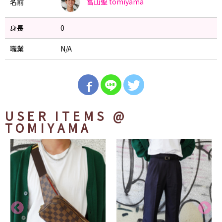
冨山聖
tomiyama
名前
身長
0
職業
N/A
USER ITEMS
@
TOMIYAMA