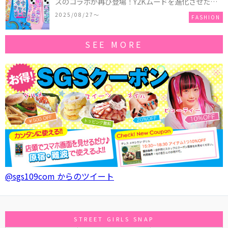
ズのコラボが再び登場！Y2Kムードを進化させた新
作コレクションを発売♪
2025/08/27〜
FASHION
SEE MORE
@sgs109com からのツイート
STREET GIRLS SNAP