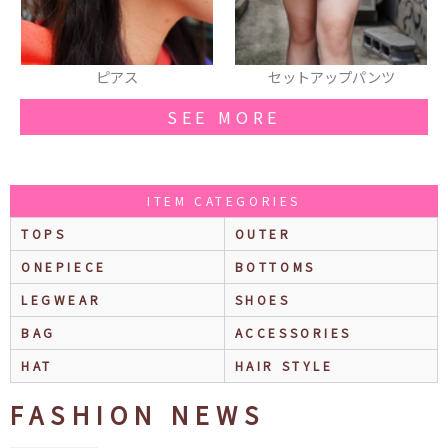
アス
セットアップパンツ
リング
SEE MORE
ITEM CATEGORIES
TOPS
OUTER
ONEPIECE
BOTTOMS
LEGWEAR
SHOES
BAG
ACCESSORIES
HAT
HAIR STYLE
FASHION NEWS