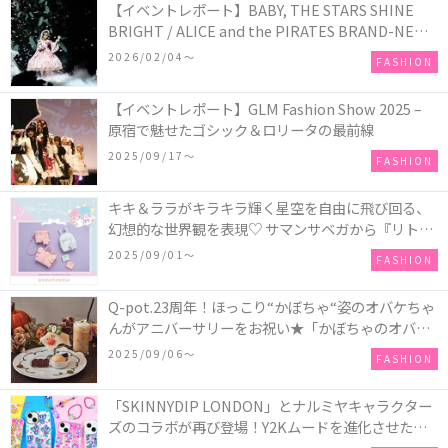
【イベントレポート】BABY, THE STARS SHINE
BRIGHT / ALICE and the PIRATES BRAND-NEW
COLLECTION in TOKYO
2026/02/04〜
FASHION
【イベントレポート】GLM Fashion Show 2025 –
原宿で魅せたゴシック＆ロリータの最前線
2025/09/17〜
FASHION
キキ＆ララがキラキラ輝く星空を自由に飛び回る、
幻想的な世界観を表現♡ サマンサベガから『リトル
ツインスターズ』50周年アニバーサリーイヤー』を
2025/09/01〜
FASHION
記念したコレクションが登場
Q-pot.23周年！ほっこり“かぼちゃ“姿のオバケちゃ
んがアニバーサリーをお祝い★「かぼちゃのオバケ
ーキアクセサリー」が新発売！Q-pot CAFE.では
2025/09/06〜
FASHION
「かぼちゃのオバケーキプレート」も登場
「SKINNYDIP LONDON」とナルミヤキャラクター
ズのコラボが再び登場！Y2Kムードを進化させた新
作コレクションを発売♪