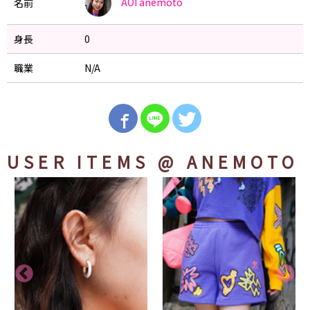
AOI
anemoto
名前
身長
0
職業
N/A
USER ITEMS
@ ANEMOTO