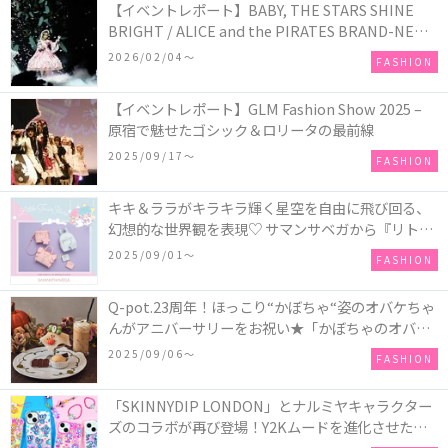
【イベントレポート】BABY, THE STARS SHINE
BRIGHT / ALICE and the PIRATES BRAND-NEW
COLLECTION in TOKYO
2026/02/04〜
FASHION
【イベントレポート】GLM Fashion Show 2025 –
原宿で魅せたゴシック＆ロリータの最前線
2025/09/17〜
FASHION
キキ＆ララがキラキラ輝く星空を自由に飛び回る、
幻想的な世界観を表現♡ サマンサベガから『リトル
ツインスターズ』50周年アニバーサリーイヤー』を
2025/09/01〜
FASHION
記念したコレクションが登場
Q-pot.23周年！ほっこり“かぼちゃ“姿のオバケちゃ
んがアニバーサリーをお祝い★「かぼちゃのオバケ
ーキアクセサリー」が新発売！Q-pot CAFE.では
2025/09/06〜
FASHION
「かぼちゃのオバケーキプレート」も登場
「SKINNYDIP LONDON」とナルミヤキャラクター
ズのコラボが再び登場！Y2Kムードを進化させた新
作コレクションを発売♪