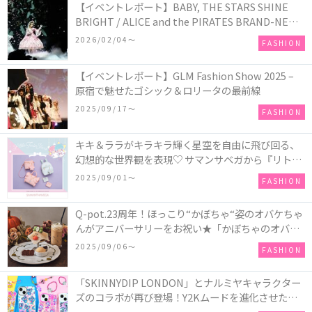
【イベントレポート】BABY, THE STARS SHINE
BRIGHT / ALICE and the PIRATES BRAND-NEW
COLLECTION in TOKYO
2026/02/04〜
FASHION
【イベントレポート】GLM Fashion Show 2025 –
原宿で魅せたゴシック＆ロリータの最前線
2025/09/17〜
FASHION
キキ＆ララがキラキラ輝く星空を自由に飛び回る、
幻想的な世界観を表現♡ サマンサベガから『リトル
ツインスターズ』50周年アニバーサリーイヤー』を
2025/09/01〜
FASHION
記念したコレクションが登場
Q-pot.23周年！ほっこり“かぼちゃ“姿のオバケちゃ
んがアニバーサリーをお祝い★「かぼちゃのオバケ
ーキアクセサリー」が新発売！Q-pot CAFE.では
2025/09/06〜
FASHION
「かぼちゃのオバケーキプレート」も登場
「SKINNYDIP LONDON」とナルミヤキャラクター
ズのコラボが再び登場！Y2Kムードを進化させた新
作コレクションを発売♪