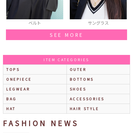
ベルト
サングラス
SEE MORE
ITEM CATEGORIES
TOPS
OUTER
ONEPIECE
BOTTOMS
LEGWEAR
SHOES
BAG
ACCESSORIES
HAT
HAIR STYLE
FASHION NEWS