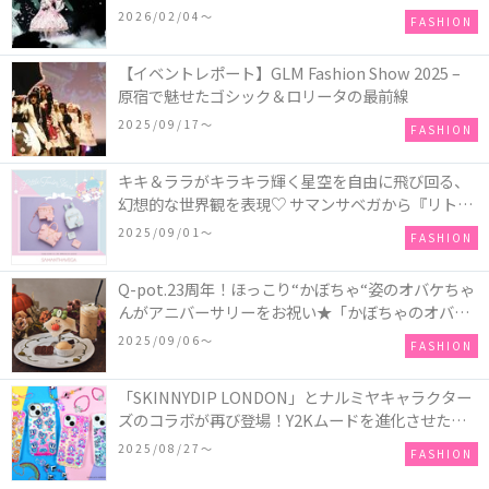
COLLECTION in TOKYO
2026/02/04〜
FASHION
【イベントレポート】GLM Fashion Show 2025 –
原宿で魅せたゴシック＆ロリータの最前線
2025/09/17〜
FASHION
キキ＆ララがキラキラ輝く星空を自由に飛び回る、
幻想的な世界観を表現♡ サマンサベガから『リトル
ツインスターズ』50周年アニバーサリーイヤー』を
2025/09/01〜
FASHION
記念したコレクションが登場
Q-pot.23周年！ほっこり“かぼちゃ“姿のオバケちゃ
んがアニバーサリーをお祝い★「かぼちゃのオバケ
ーキアクセサリー」が新発売！Q-pot CAFE.では
2025/09/06〜
FASHION
「かぼちゃのオバケーキプレート」も登場
「SKINNYDIP LONDON」とナルミヤキャラクター
ズのコラボが再び登場！Y2Kムードを進化させた新
作コレクションを発売♪
2025/08/27〜
FASHION