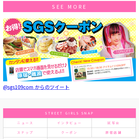
SEE MORE
@sgs109com からのツイート
STREET GIRLS SNAP
ニュース
インタビュー
試写会
スナップ
クーポン
原宿店舗