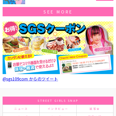
SEE MORE
@sgs109com からのツイート
STREET GIRLS SNAP
ニュース
インタビュー
試写会