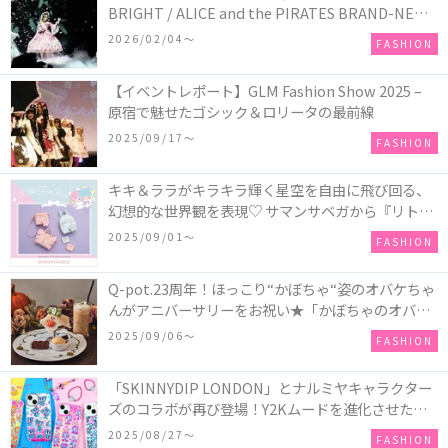
BRIGHT / ALICE and the PIRATES BRAND-NEW
COLLECTION in TOKYO
2026/02/04〜
FASHION
【イベントレポート】GLM Fashion Show 2025 –
原宿で魅せたゴシック＆ロリータの最前線
2025/09/17〜
FASHION
キキ＆ララがキラキラ輝く星空を自由に飛び回る、
幻想的な世界観を表現♡ サマンサベガから『リトル
ツインスターズ』50周年アニバーサリーイヤー』を
2025/09/01〜
FASHION
記念したコレクションが登場
Q-pot.23周年！ほっこり“かぼちゃ“姿のオバケちゃ
んがアニバーサリーをお祝い★「かぼちゃのオバケ
ーキアクセサリー」が新発売！Q-pot CAFE.では
2025/09/06〜
FASHION
「かぼちゃのオバケーキプレート」も登場
「SKINNYDIP LONDON」とナルミヤキャラクター
ズのコラボが再び登場！Y2Kムードを進化させた新
作コレクションを発売♪
2025/08/27〜
FASHION