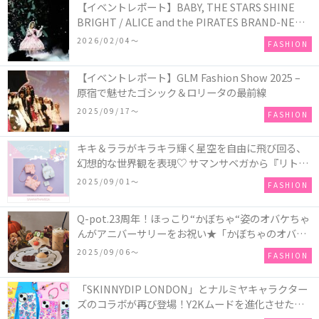
【イベントレポート】BABY, THE STARS SHINE
BRIGHT / ALICE and the PIRATES BRAND-NEW
COLLECTION in TOKYO
2026/02/04〜
FASHION
【イベントレポート】GLM Fashion Show 2025 –
原宿で魅せたゴシック＆ロリータの最前線
2025/09/17〜
FASHION
キキ＆ララがキラキラ輝く星空を自由に飛び回る、
幻想的な世界観を表現♡ サマンサベガから『リトル
ツインスターズ』50周年アニバーサリーイヤー』を
2025/09/01〜
FASHION
記念したコレクションが登場
Q-pot.23周年！ほっこり“かぼちゃ“姿のオバケちゃ
んがアニバーサリーをお祝い★「かぼちゃのオバケ
ーキアクセサリー」が新発売！Q-pot CAFE.では
2025/09/06〜
FASHION
「かぼちゃのオバケーキプレート」も登場
「SKINNYDIP LONDON」とナルミヤキャラクター
ズのコラボが再び登場！Y2Kムードを進化させた新
作コレクションを発売♪