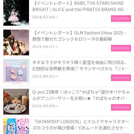
【イベントレポート】BABY, THE STARS SHINE
BRIGHT / ALICE and the PIRATES BRAND-NEW
COLLECTION in TOKYO
2026/02/04〜
FASHION
【イベントレポート】GLM Fashion Show 2025 –
原宿で魅せたゴシック＆ロリータの最前線
2025/09/17〜
FASHION
キキ＆ララがキラキラ輝く星空を自由に飛び回る、
幻想的な世界観を表現♡ サマンサベガから『リトル
ツインスターズ』50周年アニバーサリーイヤー』を
2025/09/01〜
FASHION
記念したコレクションが登場
Q-pot.23周年！ほっこり“かぼちゃ“姿のオバケちゃ
んがアニバーサリーをお祝い★「かぼちゃのオバケ
ーキアクセサリー」が新発売！Q-pot CAFE.では
2025/09/06〜
FASHION
「かぼちゃのオバケーキプレート」も登場
「SKINNYDIP LONDON」とナルミヤキャラクター
ズのコラボが再び登場！Y2Kムードを進化させた新
作コレクションを発売♪