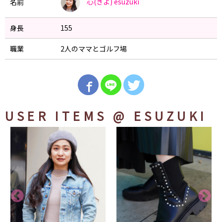
心(きよ)
esuzuki
名前
身長
155
職業
2人のママとゴルフ場
USER ITEMS
@ ESUZUKI